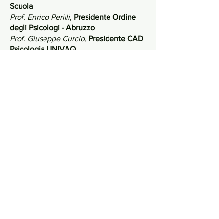
Scuola
Prof. Enrico Perilli
,
Presidente Ordine
degli Psicologi - Abruzzo
Prof. Giuseppe Curcio
,
Presidente CAD
Psicologia UNIVAQ
Prof.ssa Tiziana Marilena Florio
,
Docente
Prof. Maurizio Delvecchio​,
Docente