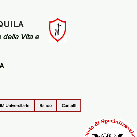
QUILA
 della Vita e
CA
vità Universitarie
Bando
Contatti