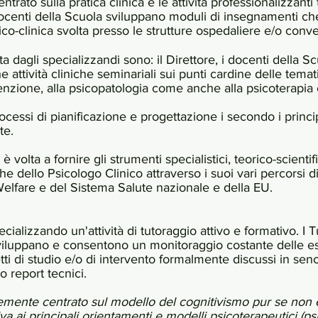
trato sulla pratica clinica e le attività professionalizzanti
docenti della Scuola sviluppano moduli di insegnamenti ch
ico-clinica svolta presso le strutture ospedaliere e/o conv
lta dagli specializzandi sono: il Direttore, i docenti della Scu
he attività cliniche seminariali sui punti cardine delle temat
nzione, alla psicopatologia come anche alla psicoterapia c
cessi di pianificazione e progettazione i secondo i principi
 Salute.
a fornire gli strumenti specialistici, teorico-scientifici 
e dello Psicologo Clinico attraverso i suoi vari percorsi d
Welfare e del Sistema Salute nazionale e della EU.
alizzando un'attività di tutoraggio attivo e formativo. I Tut
viluppano e consentono un monitoraggio costante delle esp
ti di studio e/o di intervento formalmente discussi in seno
o report tecnici.
emente centrato sul modello del cognitivismo pur se non e
va ai principali orientamenti e modelli psicoterapeutici (psi