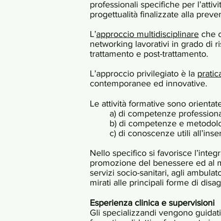
professionali specifiche per l’attiv
progettualità finalizzate alla prev
L’
approccio multidisciplinare
che c
networking lavorativi in grado di r
trattamento e post-trattamento.
L’approccio privilegiato è la
pratic
contemporanee ed innovative.
Le attività formative sono orientat
a) di competenze professionale
b) di competenze e metodologi
c) di conoscenze utili all’ins
Nello specifico si favorisce l’integ
promozione del benessere ed al mig
servizi socio-sanitari, agli ambulat
mirati alle principali forme di dis
Esperienza clinica e supervisioni
Gli specializzandi vengono guidat