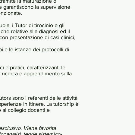
 tramite la maturazione di
e garantiscono la supervisione
enzionate.
ola, i Tutor di tirocinio e gli
iche relative alla diagnosi ed il
on presentazione di casi clinici,
 e le istanze dei protocolli di
e pratici, caratterizzanti le
i ricerca e apprendimento sulla
ors sono i referenti delle attività
erienze in itinere. La tutorship è
 al collegio docenti e
sclusivo. Viene favorita
coanalisi, teorie sistemico-