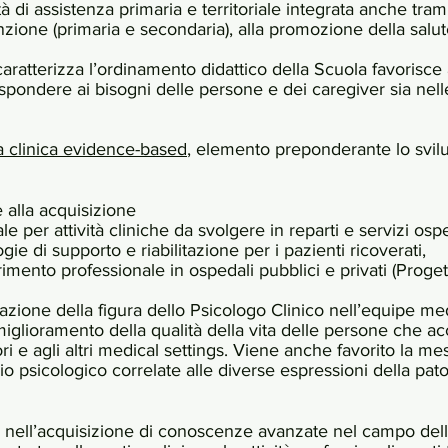
ità di assistenza primaria e territoriale integrata anche tra
enzione (primaria e secondaria), alla promozione della salut
aratterizza l’ordinamento didattico della Scuola favorisce 
ispondere ai bisogni delle persone e dei caregiver sia nell
a clinica evidence-based
, elemento preponderante lo svil
e alla acquisizione
 per attività cliniche da svolgere in reparti e servizi ospe
e di supporto e riabilitazione per i pazienti ricoverati,
erimento professionale in ospedali pubblici e privati (Proget
razione della figura dello Psicologo Clinico nell’equipe medi
lioramento della qualità della vita delle persone che acc
ori e agli altri medical settings. Viene anche favorito la mes
agio psicologico correlate alle diverse espressioni della pa
i nell’acquisizione di conoscenze avanzate nel campo dell