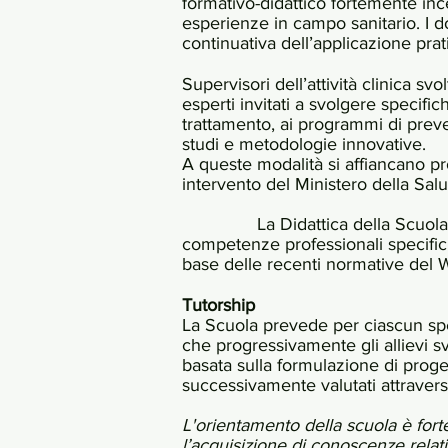
formativo-didattico fortemente incen
esperienze in campo sanitario. I 
continuativa dell’applicazione prat
Supervisori dell’attività clinica svo
esperti invitati a svolgere specific
trattamento, ai programmi di preve
studi e metodologie innovative.
A queste modalità si affiancano pro
intervento del Ministero della
La Didattica della Scuola è volta 
competenze professionali specifich
base delle recenti normative del 
Tutorship
La Scuola prevede per ciascun speci
che progressivamente gli allievi s
basata sulla formulazione di proget
successivamente valutati attravers
L'orientamento della scuola è fort
l’acquisizione di conoscenze relati