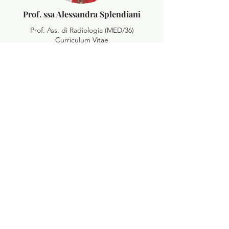
Prof. ssa Alessandra Splendiani
Prof. Ass. di Radiologia (MED/36)
Curriculum Vitae
Sito Personale
Prof. Simone Migliore
Ricercatore di Psicologia Generale (PSI/01)
Curriculum Vitae
Sito Personale